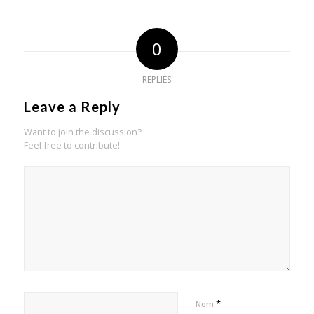
0
REPLIES
Leave a Reply
Want to join the discussion?
Feel free to contribute!
*
Nom