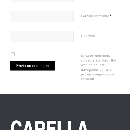
*
Correu electrònic
Lloc web
Desa el meu nom,
correu electrònic i lloc
web en aquest
navegador per a la
pròxima vegada que
comenti.