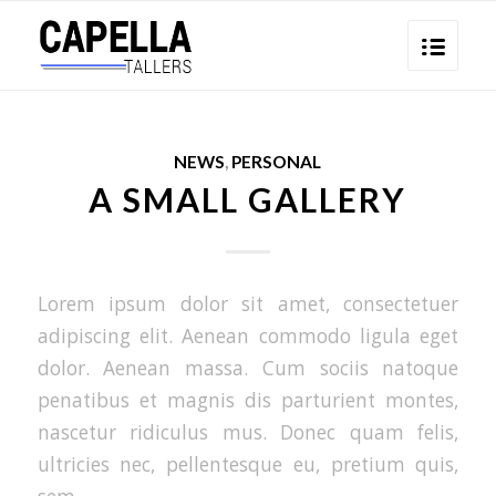
NEWS
,
PERSONAL
A SMALL GALLERY
Lorem ipsum dolor sit amet, consectetuer
adipiscing elit. Aenean commodo ligula eget
dolor. Aenean massa. Cum sociis natoque
penatibus et magnis dis parturient montes,
nascetur ridiculus mus. Donec quam felis,
ultricies nec, pellentesque eu, pretium quis,